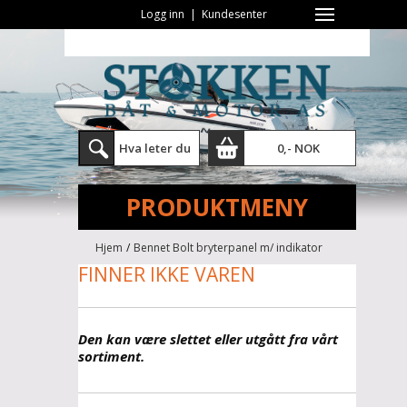
Logg inn
|
Kundesenter
0,- NOK
PRODUKTMENY
Hjem
/
Bennet Bolt bryterpanel m/ indikator
FINNER IKKE VAREN
Den kan være slettet eller utgått fra vårt
sortiment.